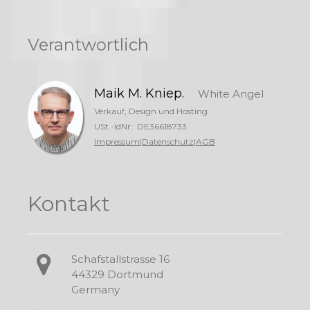
Verantwortlich
Maik M. Kniep.
White Angel
Verkauf, Design und Hosting
USt.-IdNr.: DE36618733
Impressum
|
Datenschutz
|
AGB
Kontakt
Schafstallstrasse 16
44329 Dortmund
Germany